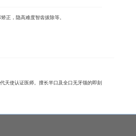
形矫正，隐高难度智齿拔除等。
时代天使认证医师。擅长半口及全口无牙颌的即刻