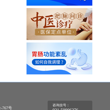
咨询挂号：
767号