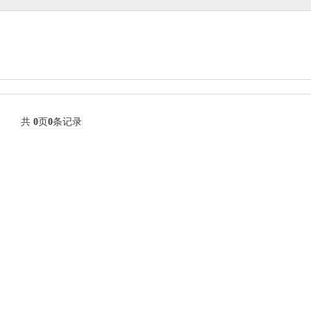
共
0
页
0
条记录